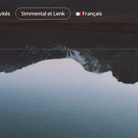
vités
Simmental et Lenk
Français