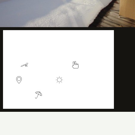
58 m2
Mehr Info
Langer Stuhl
Ruhig
Aussicht
Sonnenschein
Sonnenschirm