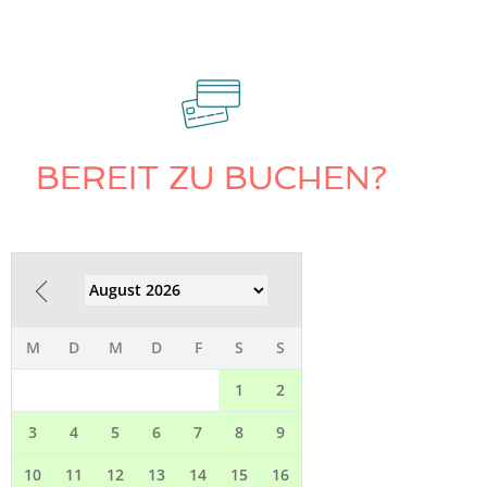
BEREIT ZU BUCHEN?
M
D
M
D
F
S
S
1
2
3
4
5
6
7
8
9
10
11
12
13
14
15
16