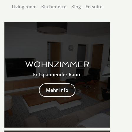
Living room
Kitchenette
King
En suite
WOHNZIMMER
Entspannender Raum
Mehr Info